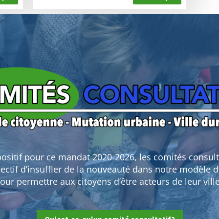
R
e
s
t
i
t
u
t
i
o
n
a
p
p
e
l
à
p
a
r
t
i
c
i
p
sitif pour ce mandat 2020-2026, les comités consult
a
t
jectif d’insuffler de la nouveauté dans notre modèle
i
o
our permettre aux citoyens d’être acteurs de leur vill
n
:
a
m
é
n