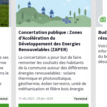
Concertation publique : Zones
Budget participatif : les
d'Accélération du
résu
Développement des Energies
Voic
Renouvelables (ZAPER)
info
du bu
s ses
La concertation a pour but de faire
déso
enne
remonter les souhaits des habitants
ne
de la commune autour des différentes
ns le
énergies renouvelables : solaire
thermique et photovoltaïque,
e
géothermie, éolien terrestre, unité de
méthanisation et filière bois énergie.
rminé
15 déc 2023 - 29 févr 2024
Terminé