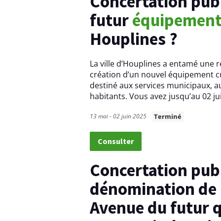
Concertation publique - un
s
futur
équipemen
d
Houplines ?
e
La ville d’Houplines a entamé une r
s
création d’un nouvel équipement cul
p
destiné aux services municipaux, a
habitants. Vous avez jusqu’au 02 j
r
13 mai - 02 juin 2025
Terminé
o
j
Consulter
e
Concertation publique -
t
dénomination de 
s
Avenue du futur q
d