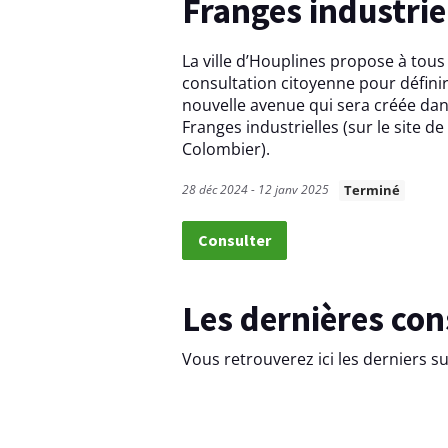
Franges industrie
e
v
La ville d’Houplines propose à tous
o
consultation citoyenne pour défin
nouvelle avenue qui sera créée dans
t
Franges industrielles (sur le site de
Colombier).
r
e
28 déc 2024 - 12 janv 2025
Terminé
t
Consulter
e
r
Les dernières co
r
Vous retrouverez ici les derniers s
i
t
o