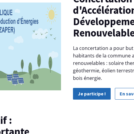
d'Accélératio
Développemen
Renouvelable
La concertation a pour but
habitants de la commune a
renouvelables : solaire th
géothermie, éolien terrestr
bois énergie.
Je participe !
En sav
rtante